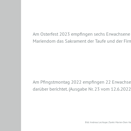
Durch Christus, mit Chris
Am Osterfest 2023 empfingen sechs Erwachsene 
Mariendom das Sakrament der Taufe und der Fi
Firmung Pfingsten 2021
Am Pfingstmontag 2022 empfingen 22 Erwachsen
darüber berichtet. (Ausgabe Nr. 23 vom 12.6.2022
Besser geht's gar nicht
Bild: Andreas Lechtape /Sankt-Marien-Dom H