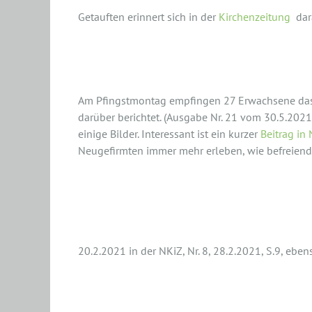
Getauften erinnert sich in der
Kirchenzeitung
dar
Firmung Pfingsten 2021
Am Pfingstmontag empfingen 27 Erwachsene das 
darüber berichtet. (Ausgabe Nr. 21 vom 30.5.2021
einige Bilder. Interessant ist ein kurzer
Beitrag in 
Neugefirmten immer mehr erleben, wie befreiend e
Digitale Begegnung und S
20.2.2021 in der NKiZ, Nr. 8, 28.2.2021, S.9, ebe
Im Glauben erwachsen we