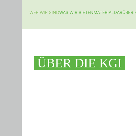
WER WIR SIND
WAS WIR BIETEN
MATERIAL
DARÜBER 
ÜBER DIE KGI
Pilgern auf den Spur
für junge Erwachsene