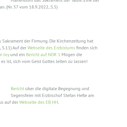
Mariendom das Sakrament der Taufe. Eine der
an. (Nr. 37 vom 18.9.2022, S.5)
Sakrament der Firmung. Die Kirchenzeitung hat
, S.11) Auf der
Webseite des Erzbistums
finden sich
N-Joy
und ein
Bericht auf NDR 1
Mögen die
s ist, sich vom Geist Gottes leiten zu lassen!
egensfeier 2021
Bericht
über die digitale Begegnung und
Segensfeier mit Erzbischof Stefan Heße am
nso auf der
Webseite des EB HH
.
rden (Herbst 2020)