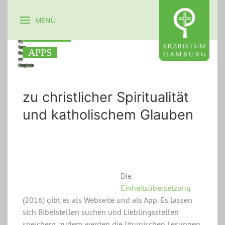
DIE
MENÜ
Bild:
BESTEN
/
Photo
by
Yura
APPS
Fresh
on
Unsplash
zu christlicher Spiritualität
und katholischem Glauben
Die Bibel
Die
Einheitsübersetzung
(2016) gibt es als Webseite und als App. Es lassen
sich Bibelstellen suchen und Lieblingsstellen
speichern, zudem werden die liturgischen Lesungen